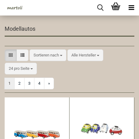
Modellautos
Sortieren nach
Sortieren nach
Alle Hersteller
pro Seite
24 pro Seite
1
2
3
4
»