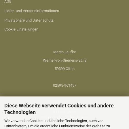
AGB
Liefer- und Versandinformationen
Privatsphäre und Datenschutz
Cookie Einstellungen
Martin Leufke
Werner-von-Siemens-Str. 8
59399 Olfen
02595-961457
Diese Webseite verwendet Cookies und andere
VERSANDKOSTEN...
Technologien
für Endkunden
mit deutscher Lieferadresse
Wir verwenden Cookies und ähnliche Technologien, auch von
4,95 Euro.
Drittanbietern, um die ordentliche Funktionsweise der Website zu
Ab 29 € Bestellwert versandkostenfrei.