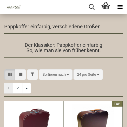
Pappkoffer einfarbig, verschiedene Größen
Der Klassiker: Pappkoffer einfarbig
So, wie man sie von früher kennt.
FILTER
Sortieren nach
pro Seite
Sortieren nach
24 pro Seite
1
2
»
TOP