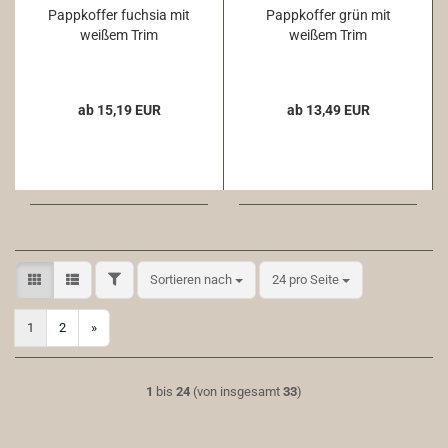
Pappkoffer fuchsia mit
Pappkoffer grün mit
weißem Trim
weißem Trim
ab 15,19 EUR
ab 13,49 EUR
FILTER
Sortieren nach
pro Seite
Sortieren nach
24 pro Seite
1
2
»
1
bis
24
(von insgesamt
33
)